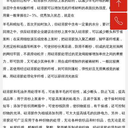
ꁸ
羊毛纺织过程中，硅溶胶作为径纺上浆的助剂，以减少羊毛纤维的断头率。在
涂层中含有钛酸纤维，硅溶胶可以增加无机纤维材料的表面抗热强度。硅溶胶的
用量一般掌握在2～5%。优秀加入状态，就是在
ꂅ
回到顶部
羊毛和精短毛，首次开始时加入，但硅溶胶中含有一定量的水分，要计算到上机
回潮之中。供应硅溶胶企业建议在径纱上浆中加入硅溶胶，可以减少断头和节省
13144222660
浆料；在采用细纹滚压或绞卷上浆时，把硅溶胶加入聚乙烯醇，羧甲基纤维素，
天然淀粉和油脂等料浆中，可使径纱分离容易，防滑不断纱，织成的尼龙丝渔网
的网结牢固，不易滑动松开；用硅溶胶处理过的尼龙绳能够增加单丝之间的摩擦
力，即可防滑，又可减少其伸长率；用合成纤维制作的被褥材料，一般比较爽
滑，若使用经过硅溶胶处理的纤维，则可得到蓬松，弹性好且无滑爽感觉的被
褥。用硅溶胶处理化学纤维，还可以获得消光效应
硅溶胶和毛油并用处理羊毛，可改善羊毛的可纺性，减少断头，防止飞花，提高
成品率；用于清纱上浆液中，可提高浆液的粘着力，且易于落浆，使干燥时间缩
短等；添加于纺织用树脂中，可使纱线防滑，使织物挺括，有干燥感，还可控制
织物的光泽。硅溶胶作为植绒添加剂用，可大大提高绒毛的抗静电力。另外，硅
溶胶还可广泛应用于各种织物的处理，无论各种纺织品和针织品，也无论是尼
龙、粘胶纤维、醋酸纤维、聚酯、聚丙烯等制成的织物，经硅溶胶处理剂处理