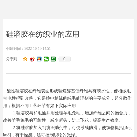
硅溶胶在纺织业的应用
创建时间：
2022-10-19
14:51
0
分享到：
酸性硅溶胶在纤维表面形成硅烷醇基使纤维具有亲水性，使植绒毛
带电性得到改善，它是静电植绒的绒毛处理剂的主要成分，起分散作
用；根据不同工艺环节有如下实际应用：
1.硅溶胶与和毛油并用处理羊毛兔毛，增加纤维之间的抱合力，
改善羊毛兔毛的可纺性，减少断头，防止飞花，提高生产效率。
2.将硅溶胶加入到纺织助剂中，可使纱线防滑，使织物挺括[tǐng
kuò]，有干燥感，还可控制织物的光泽。